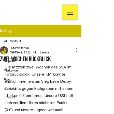
Beitrag
All Posts
Stefan Janko
All Posts
26. Sept. 2022
1 Min. Lesezeit
Zwei-Wochen Rückblick
Jugend
Die letzten zwei Wochen des SVA im 
Platzwart
Fotorückblick. Unsere KM konnte 
Rad
endlich ihren ersten Sieg beim Derby 
auswärts gegen Eichgraben mit einem 
KM/U23
starken 0:3 einfahren. Unsere U23 holt 
Fitness
sich verdient ihren nächsten Punkt 
(0:0) und unsere Jugend war auch 