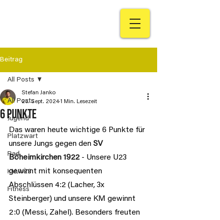
Beitrag
All Posts
Stefan Janko
All Posts
28. Sept. 2024
1 Min. Lesezeit
6 Punkte
Jugend
Das waren heute wichtige 6 Punkte für 
Platzwart
unsere Jungs gegen den 
SV 
Rad
Böheimkirchen 1922
 - Unsere U23 
gewinnt mit konsequenten 
KM/U23
Abschlüssen 4:2 (Lacher, 3x 
Fitness
Steinberger) und unsere KM gewinnt 
2:0 (Messi, Zahel). Besonders freuten 