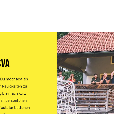
in
News
Mannschaften
Jugend
Rad
Fitness
SVA
. Du möchtest als
r Neuigkeiten zu
ib einfach kurz
nen persönlichen
Tastatur bedienen