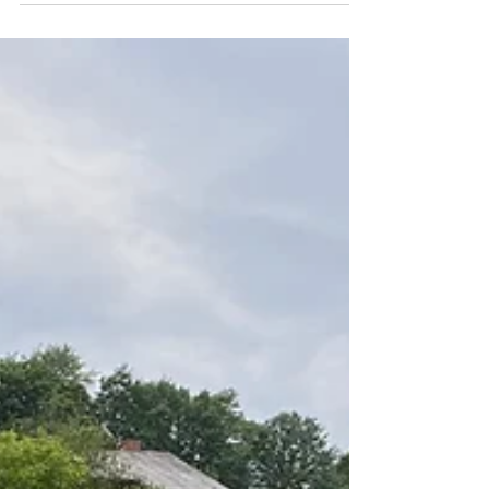
Sport- und Familienfest, bei dem Kinder,
Jugendliche, Eltern und Schulen
zusammenkommen und einen besonderen Tag
erleben. JETZT ANMELDEN Alle Volksschulen aus
Altlengbach, Laaben und Innermanzing sowie die
Mittelschule Laabental sind mit dabei – und
machen diesen Tag zu einem echten
Gemeinschaftserlebnis. Für die Schülerinnen und
Schüler findet die Teilnahme im Rahmen des
Unterri