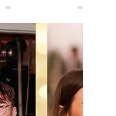
Stefan Janko
18. Apr. 2025
1 Min. Lesezeit
Blaulicht- & Firmenturnier
Am 24. Mai freuen wir uns auf das Blaulicht- und
Firmenturnier in enger Kooperation mit dem
Samariterbund Altlengbach Schaut vorbei,...