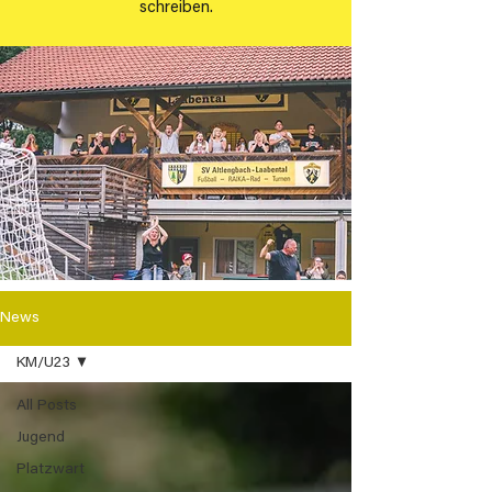
schreiben.
News
KM/U23
All Posts
Jugend
Platzwart