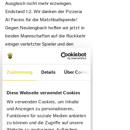
Ausgleich nicht mehr erzwingen. 
Endstand 1:2. Wir danken der Pizzeria 
Al Pacino für die Matchballspende! 
Gegen Neulengbach hoffen wir jetzt in 
beiden Mannschaften auf die Rückkehr 
einiger verletzter Spieler und den 
Einsatz, den wir dieses Jahr schon des 
öfteren gesehen haben. 
Hier die Ergebnisse unserer 
Zustimmung
Details
Über Cookies
Jugendmannschaften:
U11 gegen Langenlois 3:1 gewonnen
Diese Webseite verwendet Cookies
U12 gegen Langenlois 1:6 verloren
U14 gegen Statzendorf 1:2 verloren
Wir verwenden Cookies, um Inhalte
und Anzeigen zu personalisieren,
U16 gegen Pressbaum 2:0 gewonnen
Funktionen für soziale Medien anbieten
zu können und die Zugriffe auf unsere
Website zu analysieren. Außerdem