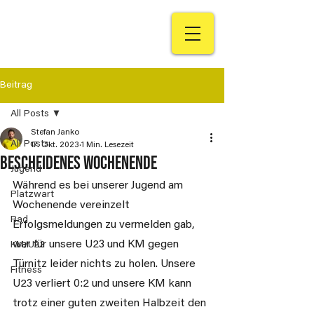
Beitrag
All Posts
Stefan Janko
All Posts
17. Okt. 2023
1 Min. Lesezeit
Bescheidenes Wochenende
Jugend
Während es bei unserer Jugend am 
Platzwart
Wochenende vereinzelt 
Rad
Erfolgsmeldungen zu vermelden gab, 
war für unsere U23 und KM gegen 
KM/U23
Türnitz leider nichts zu holen. Unsere 
Fitness
U23 verliert 0:2 und unsere KM kann 
trotz einer guten zweiten Halbzeit den 