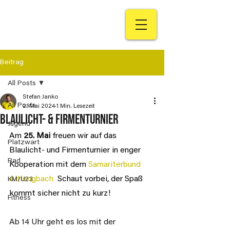
Beitrag
All Posts
Stefan Janko
All Posts
2. Mai 2024
1 Min. Lesezeit
Blaulicht- & Firmenturnier
Jugend
Am 
25. Mai 
freuen wir auf das 
Platzwart
Blaulicht- und Firmenturnier in enger 
Rad
Kooperation mit dem 
Samariterbund 
Altlengbach
  Schaut vorbei, der Spaß 
KM/U23
kommt sicher nicht zu kurz!
Fitness
Ab 14 Uhr geht es los mit der 