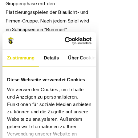
Gruppenphase mit den 
Platzierungsspielen der Blaulicht- und 
Firmen-Gruppe. Nach jedem Spiel wird 
im Schnapsen ein "Bummerl" 
ausgespielt. 
In der Finalphase spielen die 
Zustimmung
Details
Über Cookies
Platzierungen der Blaulicht- und 
Firmengruppe gegeneinanander. 
Diese Webseite verwendet Cookies
Wir verwenden Cookies, um Inhalte
Die Plätze 1-4 erwarten attraktive 
und Anzeigen zu personalisieren,
Sachpreise und für jedes geschossene 
Funktionen für soziale Medien anbieten
Tor werden € 10 an den Samariterbund 
zu können und die Zugriffe auf unsere
Altlengbach und der SVA Jugend 
Website zu analysieren. Außerdem
gespendet. 
geben wir Informationen zu Ihrer
Verwendung unserer Website an