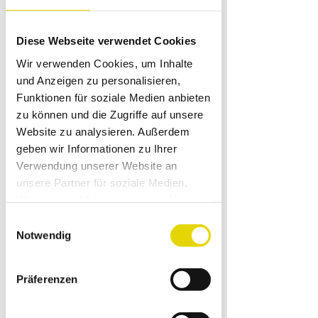
Diese Webseite verwendet Cookies
Wir verwenden Cookies, um Inhalte
und Anzeigen zu personalisieren,
Funktionen für soziale Medien anbieten
zu können und die Zugriffe auf unsere
Website zu analysieren. Außerdem
geben wir Informationen zu Ihrer
Verwendung unserer Website an
unsere Partner für soziale Medien,
Werbung und Analysen weiter. Unsere
Partner führen diese Informationen
Einwilligungsauswahl
möglicherweise mit weiteren Daten
Notwendig
zusammen, die Sie ihnen bereitgestellt
haben oder die sie im Rahmen Ihrer
Präferenzen
Nutzung der Dienste gesammelt
haben.