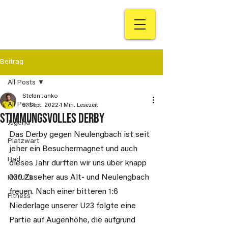
Beitrag
All Posts
Stefan Janko
All Posts
5. Sept. 2022
1 Min. Lesezeit
Stimmungsvolles Derby
Jugend
Das Derby gegen Neulengbach ist seit 
Platzwart
jeher ein Besuchermagnet und auch 
Rad
dieses Jahr durften wir uns über knapp 
300 Zuseher aus Alt- und Neulengbach 
KM/U23
freuen. Nach einer bitteren 1:6 
Fitness
Niederlage unserer U23 folgte eine 
Partie auf Augenhöhe, die aufgrund 