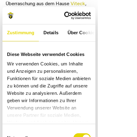
Überraschung aus dem Hause 
Viteck
, 
Chilli und Gulaschsuppe. Wir freuen uns 
auf euren Besuch!
Zustimmung
Details
Über Cookies
In den Reihen unserer Mannschaften 
dürfen wir auch den ein oder anderen 
Diese Webseite verwendet Cookies
neuen und heimgekehrten Spieler 
Wir verwenden Cookies, um Inhalte
begrüßen. Klickt euch gerne durch die 
und Anzeigen zu personalisieren,
Spielergalerie.
Funktionen für soziale Medien anbieten
zu können und die Zugriffe auf unsere
Unsere U23 im Überblick
Website zu analysieren. Außerdem
geben wir Informationen zu Ihrer
Unsere KM im Überblick
Verwendung unserer Website an
unsere Partner für soziale Medien,
Werbung und Analysen weiter. Unsere
Hier noch die Spieltermine der 
Partner führen diese Informationen
Einwilligungsauswahl
Rückrunde im Überblick