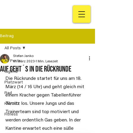
Beitrag
All Posts
Stefan Janko
All Posts
17. März 2023
1 Min. Lesezeit
Auf geht´s in die Rückrunde
Jugend
Die Rückrunde startet für uns am 18. 
Platzwart
März (14 / 16 Uhr) und geht gleich mit 
Rad
einem Kracher gegen Tabellenführer 
Türnitz los. Unsere Jungs und das 
KM/U23
Trainerteam sind top motiviert und 
Fitness
werden ordentlich Gas geben. In der 
Kantine erwartet euch eine süße 